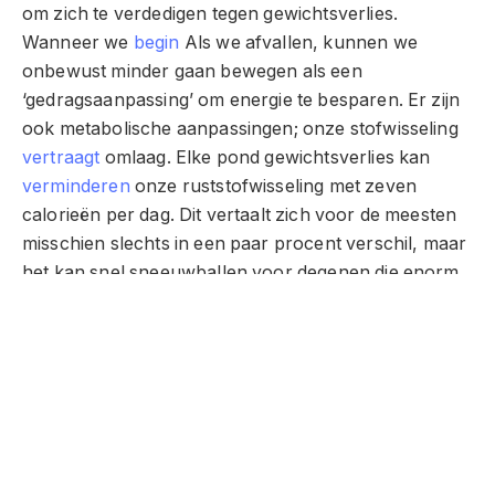
om zich te verdedigen tegen gewichtsverlies.
Wanneer we
begin
Als we afvallen, kunnen we
onbewust minder gaan bewegen als een
‘gedragsaanpassing’ om energie te besparen. Er zijn
ook metabolische aanpassingen; onze stofwisseling
vertraagt
omlaag. Elke pond gewichtsverlies kan
verminderen
onze ruststofwisseling met zeven
calorieën per dag. Dit vertaalt zich voor de meesten
misschien slechts in een paar procent verschil, maar
het kan snel sneeuwballen voor degenen die enorm
gewichtsverlies bereiken. Ik bespreek dit fenomeen
in mijn video
De reden waarom u gewicht verliest
als u op dieet bent
.
Gedurende één seizoen van de televisieshow
De
grootste verliezer
sommige deelnemers hadden
beroemde stofwisselingssnelheden
gevolgd
. Zoals je