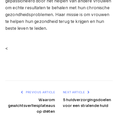
gepassioneerd door het helpen van andere vrouwen
om echte resultaten te behalen met hun chronische
gezondheidsproblemen. Haar missie is om vrouwen
te helpen hun gezondheid terug te krijgen en hun
beste leven te leiden.
<
Facebook
Twitter
Pinterest
LinkedIn
Telegram
Reddit
Email
PREVIOUS ARTICLE
NEXT ARTICLE
Waarom
5 huidverzorgingsdoelen
gewichtsverliesplateaus
voor een stralende huid
op diëten