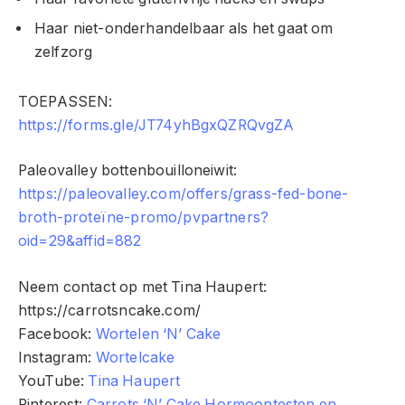
Haar niet-onderhandelbaar als het gaat om
zelfzorg
TOEPASSEN:
https://forms.gle/JT74yhBgxQZRQvgZA
Paleovalley bottenbouilloneiwit:
https://paleovalley.com/offers/grass-fed-bone-
broth-proteïne-promo/pvpartners?
oid=29&affid=882
Neem contact op met Tina Haupert:
https://carrotsncake.com/
Facebook:
Wortelen ‘N’ Cake
Instagram:
Wortelcake
YouTube:
Tina Haupert
Pinterest:
Carrots ‘N’ Cake Hormoontesten en