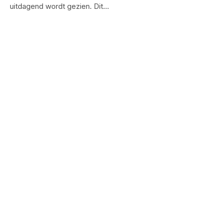
uitdagend wordt gezien. Dit…
HUIDVERZORGING
5 huidverzorgingsdoelen voor een
stralende huid
By
Francis
January 6, 2024