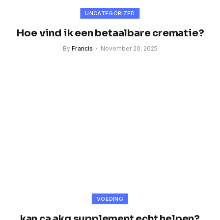
UNCATEGORIZED
Hoe vind ik een betaalbare crematie?
By
Francis
November 20, 2025
VOEDING
kan ca akg supplement echt helpen?