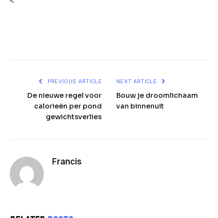
<
Facebook
Twitter
Pinterest
LinkedIn
Telegram
Reddit
Email
PREVIOUS ARTICLE
NEXT ARTICLE
De nieuwe regel voor
Bouw je droomlichaam
calorieën per pond
van binnenuit
gewichtsverlies
Francis