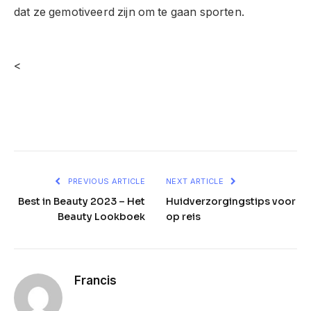
dat ze gemotiveerd zijn om te gaan sporten.
<
Facebook
Twitter
Pinterest
LinkedIn
Telegram
Reddit
Email
PREVIOUS ARTICLE
NEXT ARTICLE
Best in Beauty 2023 – Het
Huidverzorgingstips voor
Beauty Lookboek
op reis
Francis