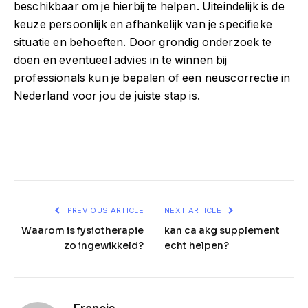
beschikbaar om je hierbij te helpen. Uiteindelijk is de
keuze persoonlijk en afhankelijk van je specifieke
situatie en behoeften. Door grondig onderzoek te
doen en eventueel advies in te winnen bij
professionals kun je bepalen of een neuscorrectie in
Nederland voor jou de juiste stap is.
Facebook
Twitter
Pinterest
LinkedIn
Telegram
Reddit
Email
PREVIOUS ARTICLE
NEXT ARTICLE
Waarom is fysiotherapie
kan ca akg supplement
zo ingewikkeld?
echt helpen?