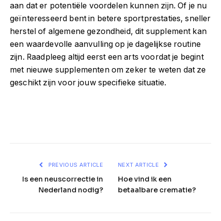
aan dat er potentiële voordelen kunnen zijn. Of je nu
geïnteresseerd bent in betere sportprestaties, sneller
herstel of algemene gezondheid, dit supplement kan
een waardevolle aanvulling op je dagelijkse routine
zijn. Raadpleeg altijd eerst een arts voordat je begint
met nieuwe supplementen om zeker te weten dat ze
geschikt zijn voor jouw specifieke situatie.
Facebook
Twitter
Pinterest
LinkedIn
Telegram
Reddit
Email
PREVIOUS ARTICLE
NEXT ARTICLE
Is een neuscorrectie in
Hoe vind ik een
Nederland nodig?
betaalbare crematie?