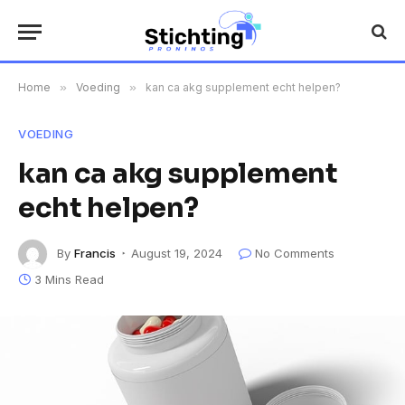
Home
»
Voeding
»
kan ca akg supplement echt helpen?
VOEDING
kan ca akg supplement
echt helpen?
By
Francis
August 19, 2024
No Comments
3 Mins Read